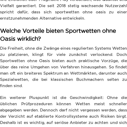
Vielfalt garantiert. Die seit 2018 stetig wachsende Nutzerzahl
spricht dafür, dass sich sportwetten ohne oasis zu einer
ernstzunehmenden Alternative entwickeln.
Welche Vorteile bieten Sportwetten ohne
Oasis wirklich?
Die Freiheit, ohne die Zwänge eines regulierten Systems Wetten
zu platzieren, klingt für viele zunächst verlockend. Doch
Sportwetten ohne Oasis bieten auch praktische Vorzüge, die
über das reine Umgehen von Verfahren hinausgehen. So findet
man oft ein breiteres Spektrum an Wettmärkten, darunter auch
Spezialwetten, die bei klassischen Buchmachern selten zu
finden sind.
Ein weiterer Pluspunkt ist die Geschwindigkeit: Ohne die
üblichen Prüfprozeduren können Wetten meist schneller
abgegeben werden. Dennoch darf nicht vergessen werden, dass
der Verzicht auf etablierte Kontrollsysteme auch Risiken birgt.
Deshalb ist es wichtig, auf seriöse Anbieter zu achten und sich