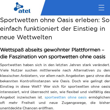
Sportwetten ohne Oasis erleben: So
einfach funktioniert der Einstieg in
neue Wettwelten
Wettspaß abseits gewohnter Plattformen –
die Faszination von sportwetten ohne oasis
Sportwetten haben sich in den letzten Jahren stark verändert.
Viele Nutzer suchen mittlerweile nach Alternativen zu den
klassischen Anbietern, vor allem nach Angeboten ganz ohne die
bekannten Kontrollinstanzen wie Oasis. Doch wie gelingt der
Einstieg in diese Welt? Wer sich für sportwetten ohne oasis
interessiert, wird überrascht sein, wie flexibel und vielfältig das
Angebot inzwischen ist.
sportwetten ohne oasis
ermögliche
oft mehr Freiheit und neue Zugangswege, die bisher
unentdeckte Chancen eröffnen.