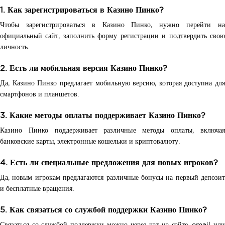
1. Как зарегистрироваться в Казино Пинко?
Чтобы зарегистрироваться в Казино Пинко, нужно перейти на
официальный сайт, заполнить форму регистрации и подтвердить свою
личность.
2. Есть ли мобильная версия Казино Пинко?
Да, Казино Пинко предлагает мобильную версию, которая доступна для
смартфонов и планшетов.
3. Какие методы оплаты поддерживает Казино Пинко?
Казино Пинко поддерживает различные методы оплаты, включая
банковские карты, электронные кошельки и криптовалюту.
4. Есть ли специальные предложения для новых игроков?
Да, новым игрокам предлагаются различные бонусы на первый депозит
и бесплатные вращения.
5. Как связаться со службой поддержки Казино Пинко?
Связаться со службой поддержки можно через чат на сайте, email или