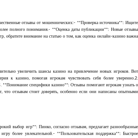
ачественные отзывы от мошеннических:- **Проверка источника**: Ищите
более полного понимания.- **Оценка даты публикации**: Новые отзывы
р, обратите внимание на статью о том, как оценка онлайн-казино важна
чительно увеличить шансы казино на привлечение новых игроков. Вот
ия к казино, помогая игрокам чувствовать себя более уверенно.2.
.3. **Понимание специфики казино**: Отзывы помогают игрокам узнать о
ет, что отзывам стоит доверять, особенно если они написаны опытным
окий выбор игр**: Пинко, согласно отзывам, предлагает разнообразные
гру более увлекательной.- **Пользовательская поддержка**: Быстрое