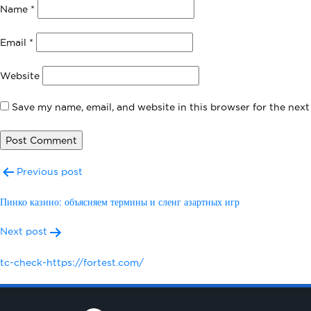
Name
*
Email
*
Website
Save my name, email, and website in this browser for the nex
Post
Previous post
navigation
Пинко казино: объясняем термины и сленг азартных игр
Next post
tc-check-https://fortest.com/