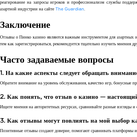
реагирование на запросы игроков и профессионализм службы поддер
азартной индустрии на сайте
The Guardian
.
Заключение
Отзывы о Пинко казино являются важным инструментом для азартных и
тем как зарегистрироваться, рекомендуется тщательно изучить мнения др
Часто задаваемые вопросы
1. На какие аспекты следует обращать внимани
Обратите внимание на уровень обслуживания, качество игр, бонусные п
2. Как понять, что отзыв о казино — настоящи
Ищите мнения на авторитетных ресурсах, сравнивайте разные взгляды и 
3. Как отзывы могут повлиять на мой выбор к
Позитивные отзывы создают доверие, помогают сравнивать платформы и