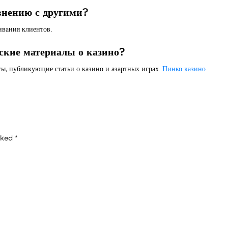
внению с другими?
ивания клиентов.
ские материалы о казино?
, публикующие статьи о казино и азартных играх.
Пинко казино
rked
*