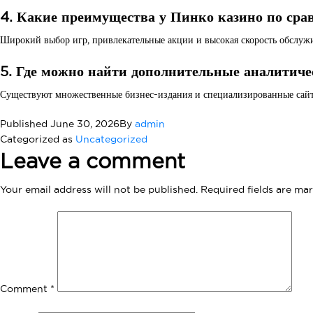
4. Какие преимущества у Пинко казино по сра
Широкий выбор игр, привлекательные акции и высокая скорость обслуж
5. Где можно найти дополнительные аналитиче
Существуют множественные бизнес-издания и специализированные сайты
Published
June 30, 2026
By
admin
Categorized as
Uncategorized
Leave a comment
Your email address will not be published.
Required fields are ma
Comment
*