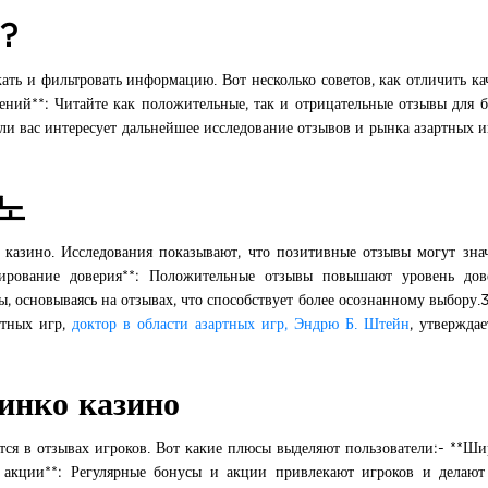
ы?
ать и фильтровать информацию. Вот несколько советов, как отличить к
ений**: Читайте как положительные, так и отрицательные отзывы для 
 вас интересует дальнейшее исследование отзывов и рынка азартных иг
지노
 казино. Исследования показывают, что позитивные отзывы могут зна
ирование доверия**: Положительные отзывы повышают уровень довер
, основываясь на отзывах, что способствует более осознанному выбору
ртных игр,
доктор в области азартных игр, Эндрю Б. Штейн
, утвержда
инко казино
ся в отзывах игроков. Вот какие плюсы выделяют пользователи:- **Шир
акции**: Регулярные бонусы и акции привлекают игроков и делают и