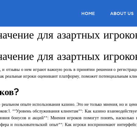
HOME
ABOUT US
начение для азартных игроко
начение для азартных игроко
, и отзывы о нем играют важную роль в принятии решения о регистраци
, как реальные игроки оценивают платформу, поможет потенциальным кли
ков?
реальном опыте использования казино. Это не только мнения, но и цен
ов:1. **Уровень обслуживания клиентам**: Как казино взаимодействует
ловия бонусов и акций**: Мнения игроков помогут понять, насколько 
сфера и пользовательский опыт**: Как игроки воспринимают интерфейс