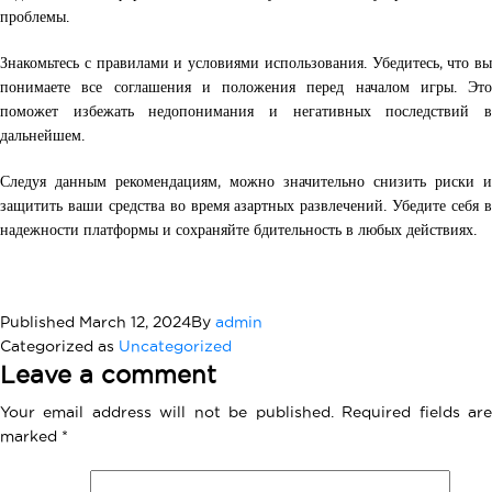
проблемы.
Знакомьтесь с правилами и условиями использования. Убедитесь, что вы
понимаете все соглашения и положения перед началом игры. Это
поможет избежать недопонимания и негативных последствий в
дальнейшем.
Следуя данным рекомендациям, можно значительно снизить риски и
защитить ваши средства во время азартных развлечений. Убедите себя в
надежности платформы и сохраняйте бдительность в любых действиях.
Published
March 12, 2024
By
admin
Categorized as
Uncategorized
Leave a comment
Your email address will not be published.
Required fields ar
marked
*