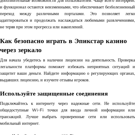
дополнительные возможности для пользователей. Чаще всего интерфейс
и функционал остаются неизменными, что обеспечивает безболезненный
переход между различными порталами. Это позволяет легко
адаптироваться и продолжать наслаждаться любимыми развлечениями,
не теряя при этом прогресса или накоплений.
Как безопасно играть в Эпикстар казино
через зеркало
Для начала убедитесь в наличии лицензии на деятельность. Проверка
легальности платформы поможет избежать неприятных ситуаций и
защитит ваши деньги. Найдите информацию о регулирующих органах,
выдавших лицензию, и изучите отзывы игроков.
Используйте защищенные соединения
Подключайтесь к интернету через надежные сети. Не используйте
общедоступные Wi-Fi точки для ввода личной информации или
транзакций. Лучше выбрать проверенные сети или использовать
мобильный интернет.