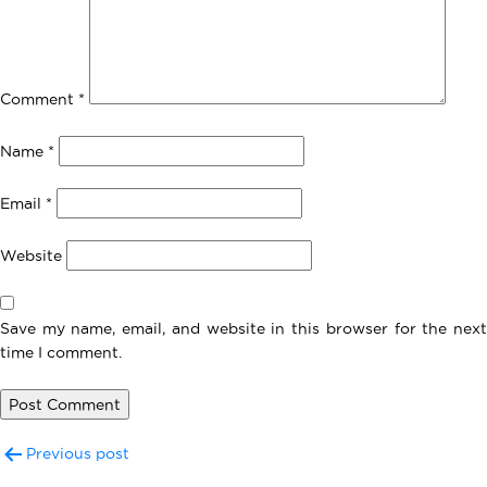
Comment
*
Name
*
Email
*
Website
Save my name, email, and website in this browser for the next
time I comment.
Post
Previous post