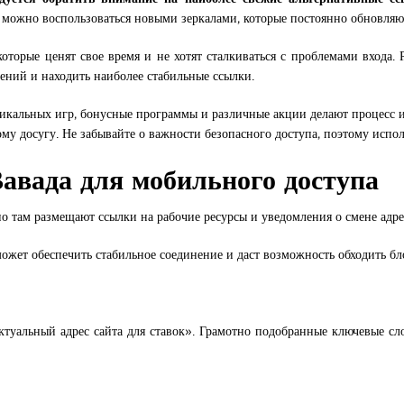
 можно воспользоваться новыми зеркалами, которые постоянно обновляю
которые ценят свое время и не хотят сталкиваться с проблемами входа
лений и находить наиболее стабильные ссылки.
кальных игр, бонусные программы и различные акции делают процесс иг
ому досугу. Не забывайте о важности безопасного доступа, поэтому испо
Вавада для мобильного доступа
 там размещают ссылки на рабочие ресурсы и уведомления о смене адрес
ожет обеспечить стабильное соединение и даст возможность обходить бл
ктуальный адрес сайта для ставок». Грамотно подобранные ключевые с