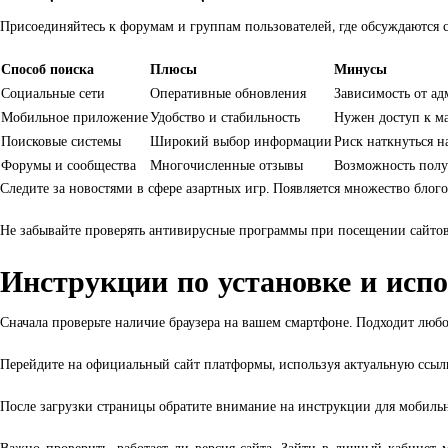
Присоединяйтесь к форумам и группам пользователей, где обсуждаются 
Способ поиска
Плюсы
Минусы
Социальные сети
Оперативные обновления
Зависимость от а
Мобильное приложение
Удобство и стабильность
Нужен доступ к м
Поисковые системы
Широкий выбор информации
Риск наткнуться 
Форумы и сообщества
Многочисленные отзывы
Возможность полу
Следите за новостями в сфере азартных игр. Появляется множество блог
Не забывайте проверять антивирусные программы при посещении сайтов.
Инструкции по установке и исп
Сначала проверьте наличие браузера на вашем смартфоне. Подходит лю
Перейдите на официальный сайт платформы, используя актуальную ссылк
После загрузки страницы обратите внимание на инструкции для мобильн