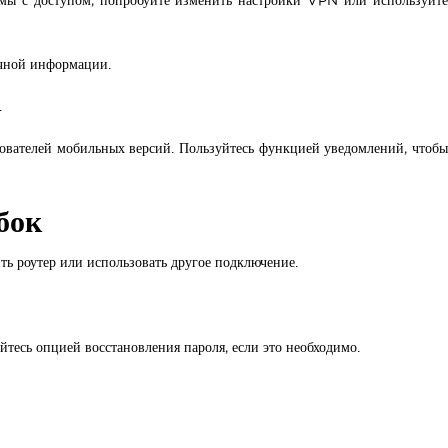
емы с доступом, попробуйте изменить настройки VPN или используйте
ичной информации.
.
зователей мобильных версий. Пользуйтесь функцией уведомлений, чтобы
бок
ть роутер или использовать другое подключение.
йтесь опцией восстановления пароля, если это необходимо.