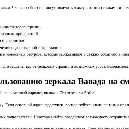
ставки. Члены сообщества могут поделиться актуальными ссылками и по
дминистраторов страниц
агазинам приложений
на мошенников
чения недостоверной информации
ов и новостных ресурсов, которые рассказывают о свежих событиях, а и
 Это защитит вас от фейковых страниц и возможных угроз. Безопасность
ользованию зеркала Вавада на с
бой современный вариант, включая Chrome или Safari.
у. Если основной адрес недоступен, воспользуйтесь специальными ссылк
ых пользователей. Некоторые сайты предлагают возможность сохранить я